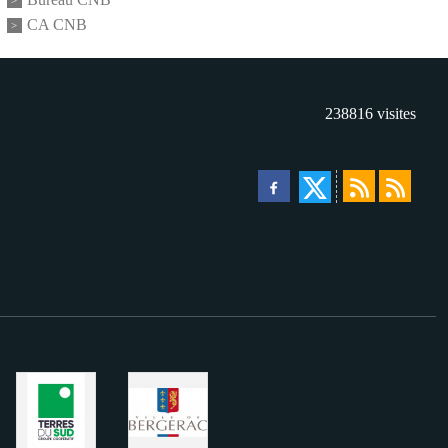
CA CNB
238816
visites