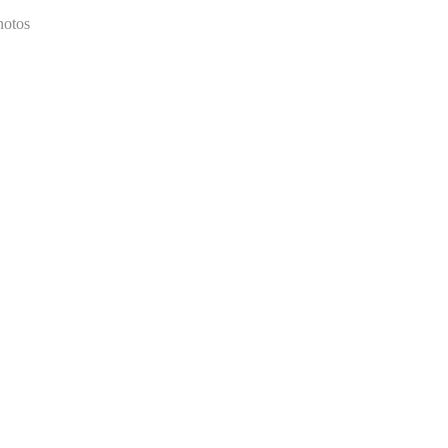
hotos