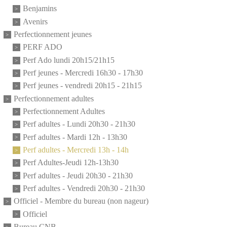
Benjamins
Avenirs
Perfectionnement jeunes
PERF ADO
Perf Ado lundi 20h15/21h15
Perf jeunes - Mercredi 16h30 - 17h30
Perf jeunes - vendredi 20h15 - 21h15
Perfectionnement adultes
Perfectionnement Adultes
Perf adultes - Lundi 20h30 - 21h30
Perf adultes - Mardi 12h - 13h30
Perf adultes - Mercredi 13h - 14h
Perf Adultes-Jeudi 12h-13h30
Perf adultes - Jeudi 20h30 - 21h30
Perf adultes - Vendredi 20h30 - 21h30
Officiel - Membre du bureau (non nageur)
Officiel
Bureau CNB