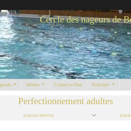
Cercle des nageurs de B
genda
Médias
Contact et Plan
Participer
Perfectionnement adultes
ALBUMS PHOTOS
ÉQUIP