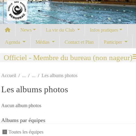
Cercle des nageurs de Bergerac
Panneau de gestion des cookies
News
La vie du Club
Infos pratiques
Agenda
Médias
Contact et Plan
Participer
Officiel - Membre du bureau (non nageur)
Accueil
Les albums photos
Les albums photos
Aucun album photos
Albums par équipes
Toutes les équipes