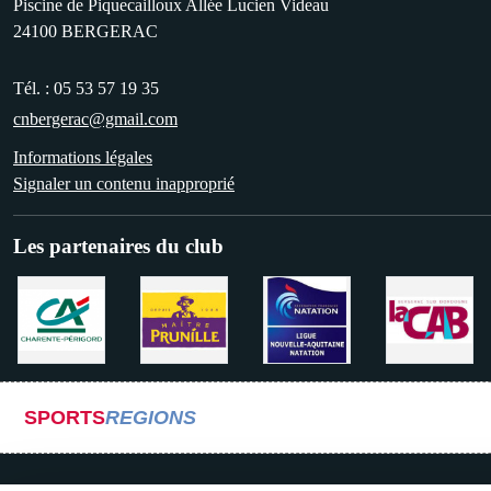
Piscine de Piquecailloux Allée Lucien Videau
24100
BERGERAC
Tél. :
05 53 57 19 35
cnbergerac@gmail.com
Informations légales
Signaler un contenu inapproprié
Les partenaires du club
SPORTS
REGIONS