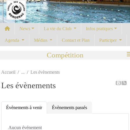
Cercle des nageurs de Bergerac
Panneau de gestion des cookies
News
La vie du Club
Infos pratiques
Agenda
Médias
Contact et Plan
Participer
Compétition
Accueil
Les évènements
Les évènements
Évènements à venir
Évènements passés
Aucun événement