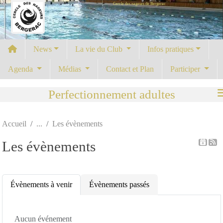
Cercle des nageurs de Bergerac
Panneau de gestion des cookies
News
La vie du Club
Infos pratiques
Agenda
Médias
Contact et Plan
Participer
Perfectionnement adultes
Accueil
Les évènements
Les évènements
Évènements à venir
Évènements passés
Aucun événement