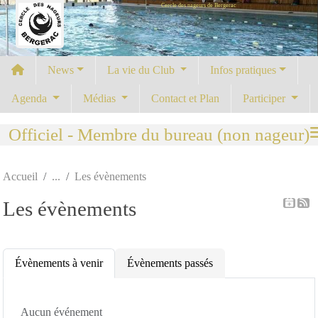
Cercle des nageurs de Bergerac
Panneau de gestion des cookies
News
La vie du Club
Infos pratiques
Agenda
Médias
Contact et Plan
Participer
Officiel - Membre du bureau (non nageur)
Accueil
Les évènements
Les évènements
Évènements à venir
Évènements passés
Aucun événement