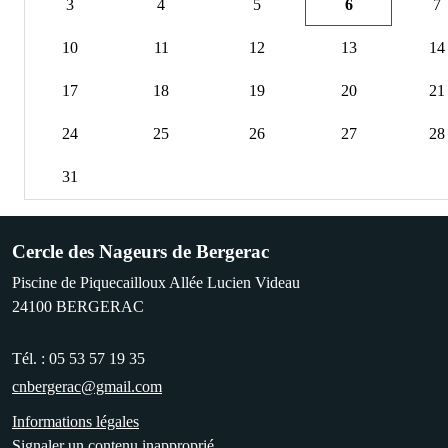
3
4
5
6
7
10
11
12
13
14
17
18
19
20
21
24
25
26
27
28
31
Cercle des Nageurs de Bergerac
Piscine de Piquecailloux Allée Lucien Videau
24100
BERGERAC
Tél. :
05 53 57 19 35
cnbergerac@gmail.com
Informations légales
Signaler un contenu inapproprié