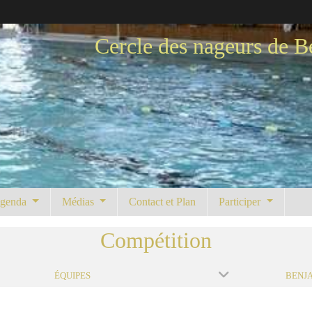
Cercle des nageurs de B
genda
Médias
Contact et Plan
Participer
Compétition
ÉQUIPES
BENJA