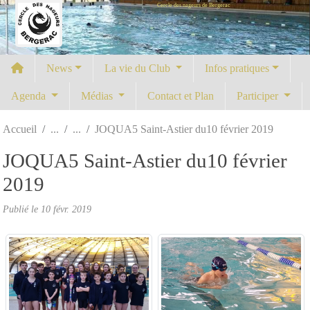
Cercle des nageurs de Bergerac
Panneau de gestion des cookies
News
La vie du Club
Infos pratiques
Agenda
Médias
Contact et Plan
Participer
Accueil
JOQUA5 Saint-Astier du10 février 2019
JOQUA5 Saint-Astier du10 février
2019
Publié le
10 févr. 2019