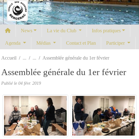
Cercle des nageurs de Bergerac
Panneau de gestion des cookies
News
La vie du Club
Infos pratiques
Agenda
Médias
Contact et Plan
Participer
Accueil
Assemblée générale du 1er février
Assemblée générale du 1er février
Publié le
04 févr. 2019