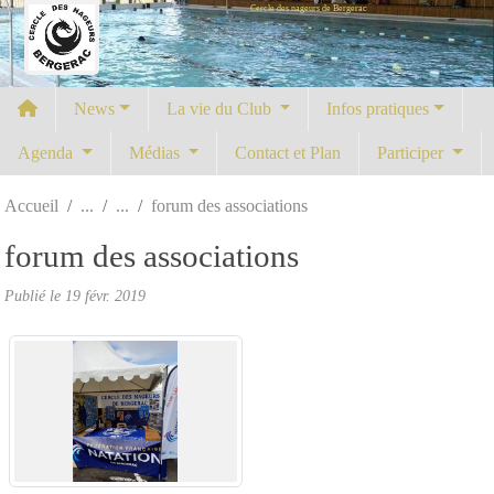
Cercle des nageurs de Bergerac
Panneau de gestion des cookies
News
La vie du Club
Infos pratiques
Agenda
Médias
Contact et Plan
Participer
Accueil
forum des associations
forum des associations
Publié le
19 févr. 2019