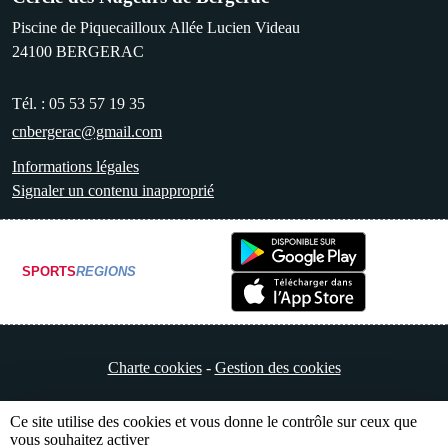
Piscine de Piquecailloux Allée Lucien Videau
24100
BERGERAC
Tél. :
05 53 57 19 35
cnbergerac@gmail.com
Informations légales
Signaler un contenu inapproprié
SPORTS
REGIONS
Charte cookies
Gestion des cookies
Ce site utilise des cookies et vous donne le contrôle sur ceux que
vous souhaitez activer