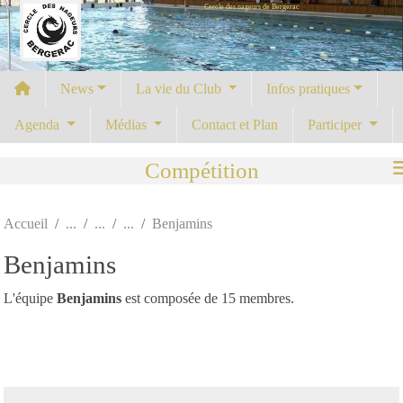
Cercle des nageurs de Bergerac
Panneau de gestion des cookies
News
La vie du Club
Infos pratiques
Agenda
Médias
Contact et Plan
Participer
Compétition
Accueil
Benjamins
Benjamins
L'équipe
Benjamins
est composée de 15 membres.