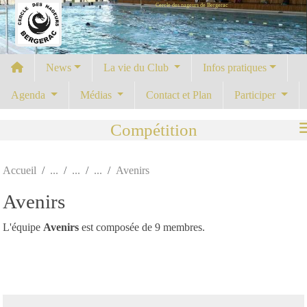
Cercle des nageurs de Bergerac
Panneau de gestion des cookies
News
La vie du Club
Infos pratiques
Agenda
Médias
Contact et Plan
Participer
Compétition
Accueil
Avenirs
Avenirs
L'équipe
Avenirs
est composée de 9 membres.