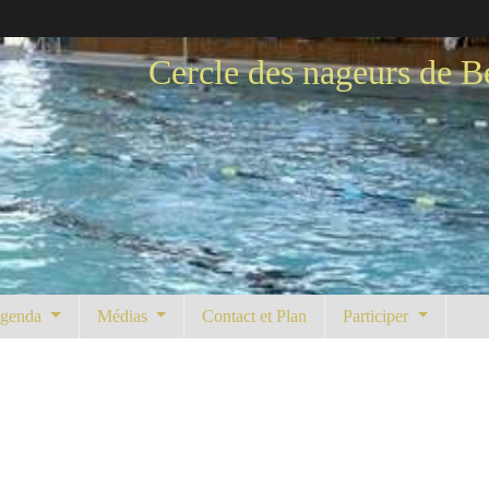
Cercle des nageurs de B
genda
Médias
Contact et Plan
Participer