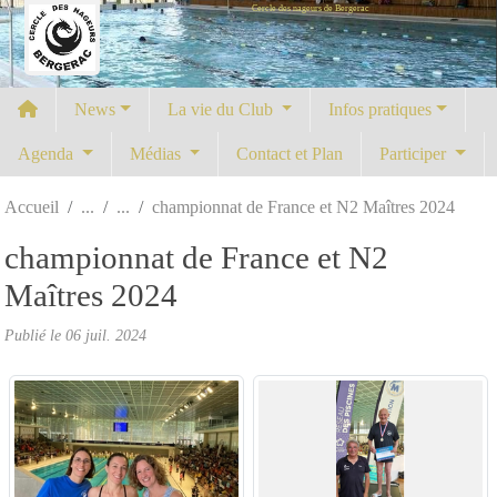
Cercle des nageurs de Bergerac
Panneau de gestion des cookies
News
La vie du Club
Infos pratiques
Agenda
Médias
Contact et Plan
Participer
Accueil
championnat de France et N2 Maîtres 2024
championnat de France et N2
Maîtres 2024
Publié le
06 juil. 2024