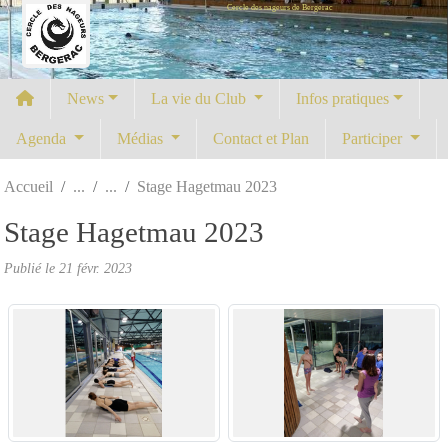
Cercle des nageurs de Bergerac
Panneau de gestion des cookies
News
La vie du Club
Infos pratiques
Agenda
Médias
Contact et Plan
Participer
Accueil
Stage Hagetmau 2023
Stage Hagetmau 2023
Publié le
21 févr. 2023