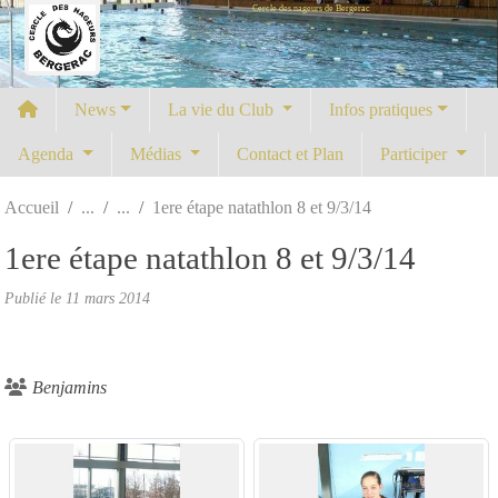
Cercle des nageurs de Bergerac
Panneau de gestion des cookies
News
La vie du Club
Infos pratiques
Agenda
Médias
Contact et Plan
Participer
Accueil
1ere étape natathlon 8 et 9/3/14
1ere étape natathlon 8 et 9/3/14
Publié le
11 mars 2014
Benjamins