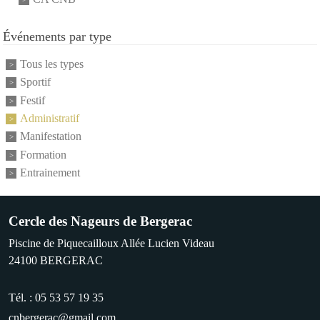
Événements par type
Tous les types
Sportif
Festif
Administratif
Manifestation
Formation
Entrainement
Cercle des Nageurs de Bergerac
Piscine de Piquecailloux Allée Lucien Videau
24100
BERGERAC
Tél. :
05 53 57 19 35
cnbergerac@gmail.com