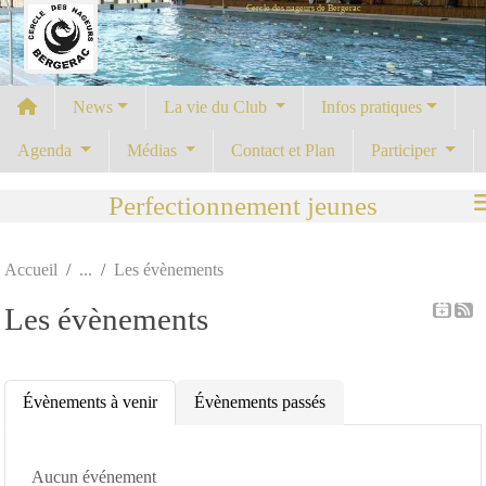
Cercle des nageurs de Bergerac
Panneau de gestion des cookies
News
La vie du Club
Infos pratiques
Agenda
Médias
Contact et Plan
Participer
Perfectionnement jeunes
Accueil
Les évènements
Les évènements
Évènements à venir
Évènements passés
Aucun événement