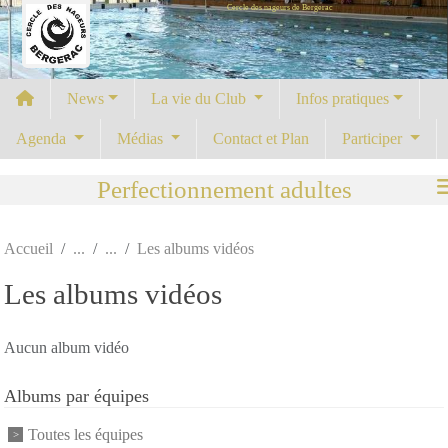
Cercle des nageurs de Bergerac
Panneau de gestion des cookies
News
La vie du Club
Infos pratiques
Agenda
Médias
Contact et Plan
Participer
Perfectionnement adultes
Accueil
Les albums vidéos
Les albums vidéos
Aucun album vidéo
Albums par équipes
Toutes les équipes