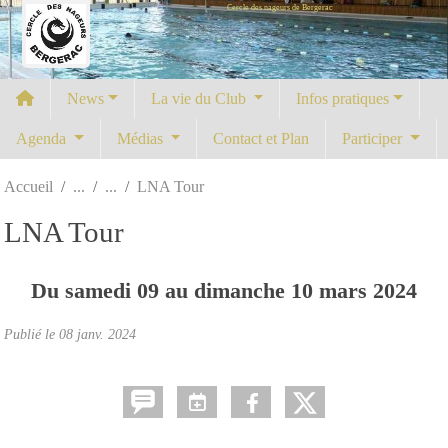
Cercle des nageurs de Bergerac
Panneau de gestion des cookies
News
La vie du Club
Infos pratiques
Agenda
Médias
Contact et Plan
Participer
Accueil
LNA Tour
LNA Tour
Du
samedi
09
au
dimanche
10
mars
2024
Publié le
08 janv. 2024