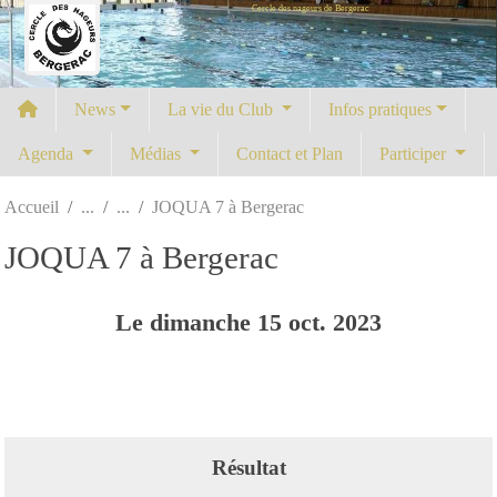
Cercle des nageurs de Bergerac
Panneau de gestion des cookies
News
La vie du Club
Infos pratiques
Agenda
Médias
Contact et Plan
Participer
Accueil
JOQUA 7 à Bergerac
JOQUA 7 à Bergerac
Le
dimanche
15
oct.
2023
Résultat