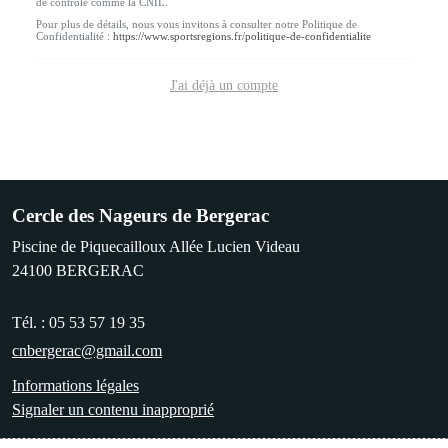
de contrôle comme la CNIL.
Pour plus de détails, nous vous invitons à consulter notre Politique de
Confidentialité :
https://www.sportsregions.fr/politique-de-confidentialite
J'ai déjà un compte
Cercle des Nageurs de Bergerac
Piscine de Piquecailloux Allée Lucien Videau
24100
BERGERAC
Tél. :
05 53 57 19 35
cnbergerac@gmail.com
Informations légales
Signaler un contenu inapproprié