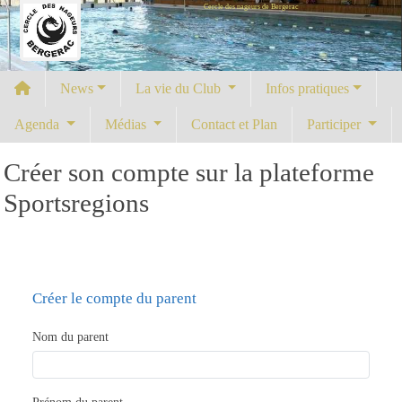
Cercle des nageurs de Bergerac
Panneau de gestion des cookies
News
La vie du Club
Infos pratiques
Agenda
Médias
Contact et Plan
Participer
Créer son compte sur la plateforme
Sportsregions
Créer le compte du parent
Nom du parent